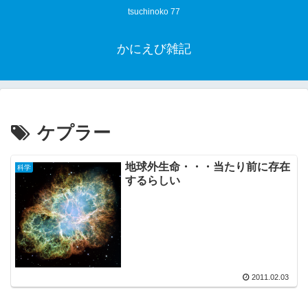
tsuchinoko 77
かにえび雑記
ケプラー
地球外生命・・・当たり前に存在
科学
するらしい
2011.02.03