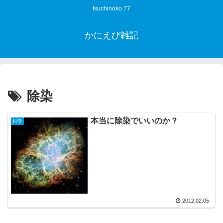
tsuchinoko 77
かにえび雑記
除染
本当に除染でいいのか？
科学
2012.02.05