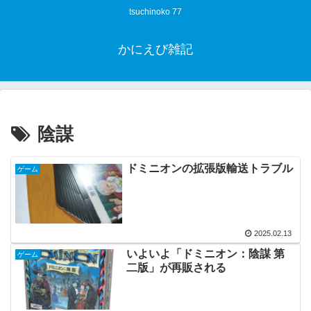
tsuchinoko 77
かにえび雑記
陰謀
ドミニオンの拡張版輸送トラブル
ゲーム
2025.02.13
いよいよ「ドミニオン：陰謀 第
ゲーム
二版」が再販される