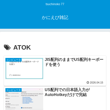
tsuchinoko 77
かにえび雑記
ATOK
JIS配列のままでUS配列キーボー
コンピュータ
ドを使う
2026.04.15
US配列での日本語入力が
コンピュータ
AutoHotkeyだけで完結