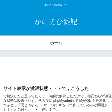
tsuchinoko 77
かにえび雑記
ホーム
サイト表示が激遅状態・・・で，こうした
で解決したと思ってたら，一時的に解決しただけで，相変わらず激遅
な状態は改善されず。その度に phpMyadmin で MyAQL を最適化し
つふと，「同じ MySQL? サーバにDBを３つ作っているのが問題か
も？」と気付く。・・・遅い！で...