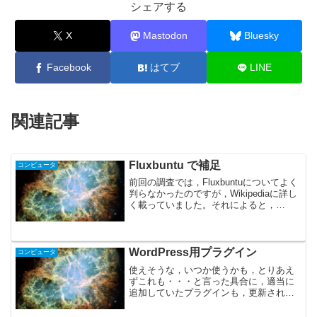
シェアする
X
Mastodon
Bluesky
Facebook
はてブ
LINE
関連記事
Fluxbuntu で補足
コンピュータ
前回の調査では，Fluxbuntuについてよく
判らなかったのですが，Wikipediaに詳し
く載っていました。それによると，
Fluxbuntuは，Ubuntu系でありながら，非
公式なディストリビューションらしい。
Fluxboxウィンドウマネ...
WordPress用プラグイン
コンピュータ
使えそうな，いつか使うかも，とりあえ
ずこれも・・・と言った具合に，適当に
追加していたプラグインも，更新されな
い物や競合して上手く機能しないモノも
あったりして，結構ムダも多く，ドメイ