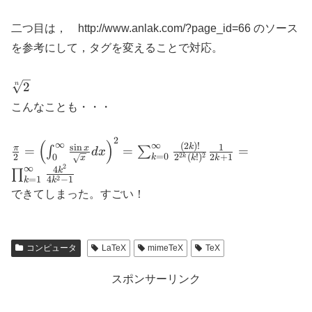
二つ目は， http://www.anlak.com/?page_id=66 のソース
を参考にして，タグを変えることで対応。
\sqrt[n]
2
n
{2}
こんなことも・・・
2
\frac{\pi}{2} =\left(
(
)
∞
∞
(
2
)!
s
i
n
1
k
π
x
=
=
=
∫
∑
d
x
=
0
2
2
2
2
+
1
0
2
(
!
)
k
k
k
\int_{0}^{\infty}
k
x
2
∞
4
k
∏
\frac{\sin x}{\sqrt{x}}
=
1
2
4
−
1
k
k
dx \right)^2
できてしまった。すごい！
=\sum_{k=0}^{\infty}
\frac{(2k)!}{2^{2k}
(k!)^2} \frac{1}{2k+1}
コンピュータ
LaTeX
mimeTeX
TeX
=\prod_{k=1}^{\infty}
\frac{4k^2}{4k^2 - 1}
スポンサーリンク