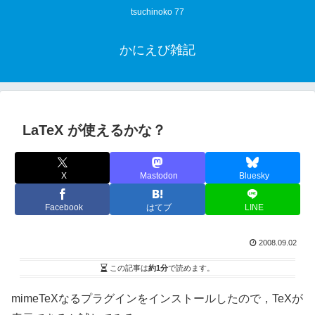
tsuchinoko 77
かにえび雑記
LaTeX が使えるかな？
X
Mastodon
Bluesky
Facebook
はてブ
LINE
2008.09.02
この記事は
約1分
で読めます。
mimeTeXなるプラグインをインストールしたので，TeXが