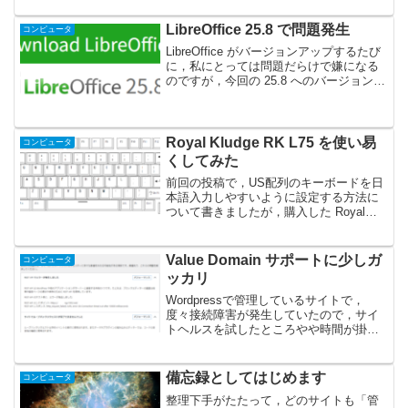
ン変更，サイト引っ越しも落ち着いてき
たところで，この際整理し...
LibreOffice 25.8 で問題発生
コンピュータ
LibreOffice がバージョンアップするたび
に，私にとっては問題だらけで嫌になる
のですが，今回の 25.8 へのバージョンア
ップでもやらかしてくれました．※ 今
回は Writer のみになります．他にも問題
が有ればここにまとめていきま...
Royal Kludge RK L75 を使い易
コンピュータ
くしてみた
前回の投稿で，US配列のキーボードを日
本語入力しやすいように設定する方法に
ついて書きましたが，購入した Royal
Kludge RK L75 で具体的に行った設定を
紹介したいと思います．また，未だあま
り情報の無い機能についても，いろいろ
Value Domain サポートに少しガ
コンピュータ
試...
ッカリ
Wordpressで管理しているサイトで，
度々接続障害が発生していたので，サイ
トヘルスを試したところやや時間が掛か
った後，以下の様なメッセージが．．．
他にも管理しているWordpressサイトが
あるので，同様にサイトヘルスを試すと
備忘録としてはじめます
コンピュータ
同様の表示...
整理下手がたたって，どのサイトも「管