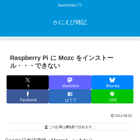
tsuchinoko 77
かにえび雑記
Raspberry Pi に Mozc をインストー
ル・・・できない
X
Mastodon
Bluesky
Facebook
はてブ
LINE
2012.09.02
この記事は
約1分
で読めます。