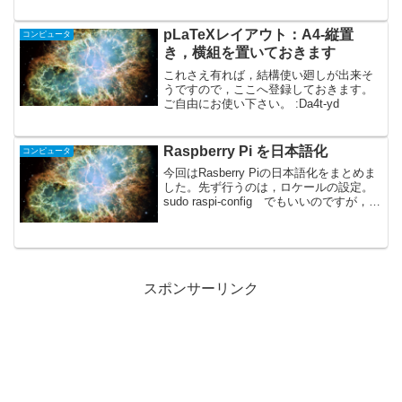
公式なディストリビューションらしい。
Fluxboxウィンドウマネ...
pLaTeXレイアウト：A4-縦置
コンピュータ
き，横組を置いておきます
これさえ有れば，結構使い廻しが出来そ
うですので，ここへ登録しておきます。
ご自由にお使い下さい。 :Da4t-yd
Raspberry Pi を日本語化
コンピュータ
今回はRasberry Piの日本語化をまとめま
した。先ず行うのは，ロケールの設定。
sudo raspi-config でもいいのですが，い
きなりsudo dpkg-reconfigure locales が
ピンポイントで間違いないでしょう...
スポンサーリンク