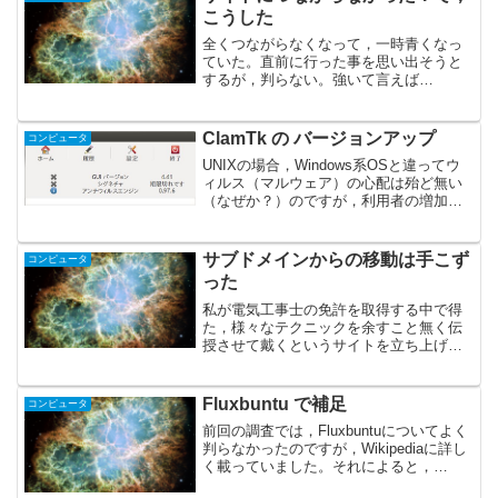
こうした
全くつながらなくなって，一時青くなっ
ていた。直前に行った事を思い出そうと
するが，判らない。強いて言えば
facebook からRSS Graffti を弄ったぐら
い。これが原因？phpに詳しい訳でも無
く，どこをどういじれば良いのか。で，
ClamTk の バージョンアップ
コンピュータ
過去...
UNIXの場合，Windows系OSと違ってウ
ィルス（マルウェア）の心配は殆ど無い
（なぜか？）のですが，利用者の増加と
共に少しは考えておかないといけないら
しい・・・Wine経由というケースもある
かも？Linux系ではClamAVがオープン
サブドメインからの移動は手こず
コンピュータ
ソ...
った
私が電気工事士の免許を取得する中で得
た，様々なテクニックを余すこと無く伝
授させて戴くというサイトを立ち上げて
いるのですが，これが xrea.jp のサブドメ
イン上で構築したためいろいろ制約があ
って運用しにくいので，このサイトのサ
Fluxbuntu で補足
コンピュータ
ブドメインへ...
前回の調査では，Fluxbuntuについてよく
判らなかったのですが，Wikipediaに詳し
く載っていました。それによると，
Fluxbuntuは，Ubuntu系でありながら，非