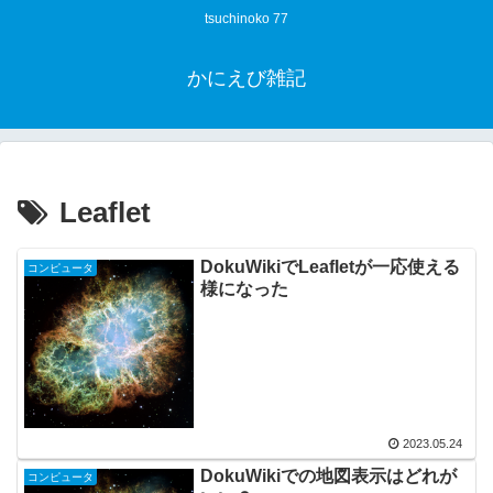
tsuchinoko 77
かにえび雑記
Leaflet
DokuWikiでLeafletが一応使える
コンピュータ
様になった
2023.05.24
DokuWikiでの地図表示はどれが
コンピュータ