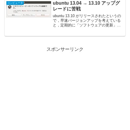
機 PIXUS ...
ubuntu 13.04 → 13.10 アップグ
コンピュータ
レードに苦戦
ubuntu 13.10 がリリースされたというの
で，早速バージョンアップを考えている
と，定期的に「ソフトウェアの更新」が
アップグレードを煽ってくるんですよね
ぇ。? :)しかし，Ubuntu Japanese Team
のリリース情報による...
スポンサーリンク