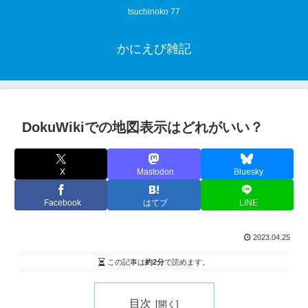
tsuchinoko 77
かにえび雑記
DokuWikiでの地図表示はどれがいい？
X
Mastodon
Bluesky
Facebook
はてブ
LINE
2023.04.25
この記事は
約2分
で読めます。
目次