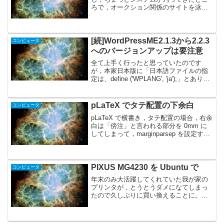
ろで，オークション関係のサイトを泳い
でいると，eBayの事が気になってきた。
円高差益を利用して，世界のオークショ
ンで落札→日本のオークションサイトへ
出品と言う図式...
[続]WordPressME2.1.3から2.2.3
コンピュータ
へのバージョンアップは要注意
全て上手く行ったと思っていたのです
が，本家日本版に「日本語ファイルの指
定は、define ('WPLANG', 'ja');」とありま
す。・・・こんな設定したっけ？で，
wp_config.php を覗いてみると・・・
define('WPLA...
pLaTeX でタテ配置の下余白
コンピュータ
pLaTeX で横書き，タテ配置の場合，右余
白は「傍注」と言われる部分を 0mm に
してしまって，marginparsep を設定すれ
ば，それが「右余白」になるのですが，
下余白は「普通」では無理です。本文領
域に左右されてしまいます。そこで以...
PIXUS MG4230 を Ubuntu で
コンピュータ
年末のみ大活躍してくれていた我が家の
プリンタが，とうとうダメになてしまっ
たので久しぶりに買い換えることに。
で，まだデフレ宜しく，「スキャナー機
能付き＋WiFi接続可能」というハイスペ
ックなモデルCanon インクジェット複合