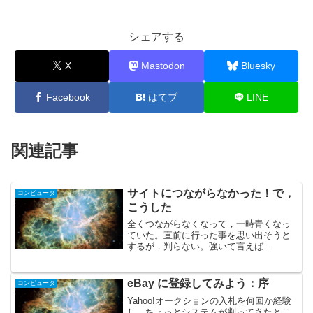
シェアする
X
Mastodon
Bluesky
Facebook
はてブ
LINE
関連記事
サイトにつながらなかった！で，
コンピュータ
こうした
全くつながらなくなって，一時青くなっ
ていた。直前に行った事を思い出そうと
するが，判らない。強いて言えば
facebook からRSS Graffti を弄ったぐら
い。これが原因？phpに詳しい訳でも無
く，どこをどういじれば良いのか。で，
eBay に登録してみよう：序
コンピュータ
過去...
Yahoo!オークションの入札を何回か経験
し，ちょっとシステムが判ってきたとこ