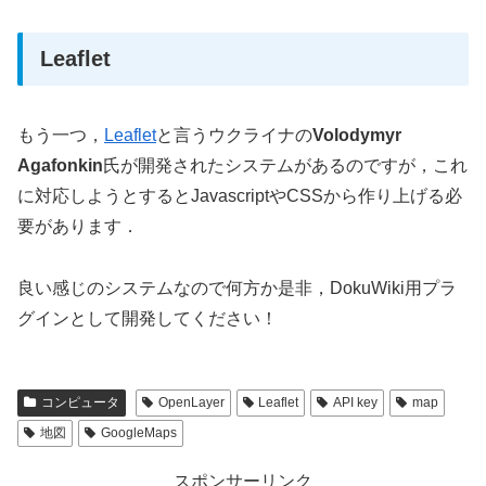
Leaflet
もう一つ，
Leaflet
と言うウクライナの
Volodymyr
Agafonkin
氏が開発されたシステムがあるのですが，これ
に対応しようとするとJavascriptやCSSから作り上げる必
要があります．
良い感じのシステムなので何方か是非，DokuWiki用プラ
グインとして開発してください！
コンピュータ
OpenLayer
Leaflet
API key
map
地図
GoogleMaps
スポンサーリンク