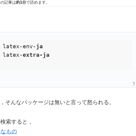
この記事は
約1分
で読めます。
 
latex-env-
 
latex-
，そんなパッケージは無いと言って怒られる。
トを検索すると，
必要なもの