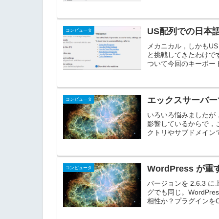
US配列での日本語
コンピュータ
メカニカル，しかもUS
と挑戦してきたわけですが，
ついて今回のキーボード
エックスサーバーで
コンピュータ
いろいろ悩みましたが，
影響しているからで，こ
クトリやサブドメインで
WordPress が
コンピュータ
バージョンを 2.6.
グでも同じ。WordPr
相性か？プラグインをON