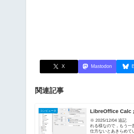
X
Mastodon
B
関連記事
LibreOffice C
コンピュータ
※ 2025/12/04
れる様なので，もう一度
仕方ないとあきらめていた L