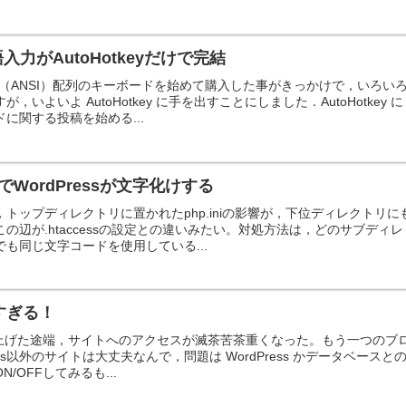
入力がAutoHotkeyだけで完結
（ANSI）配列のキーボードを始めて購入した事がきっかけで，いろい
いよいよ AutoHotkey に手を出すことにしました．AutoHotkey に
に関する投稿を始める...
WordPressが文字化けする
トップディレクトリに置かれたphp.iniの影響が，下位ディレクトリに
の辺が.htaccessの設定との違いみたい。対処方法は，どのサブディレ
も同じ文字コードを使用している...
重すぎる！
3 に上げた途端，サイトへのアクセスが滅茶苦茶重くなった。もう一つのブ
ess以外のサイトは大丈夫なんで，問題は WordPress かデータベースと
/OFFしてみるも...