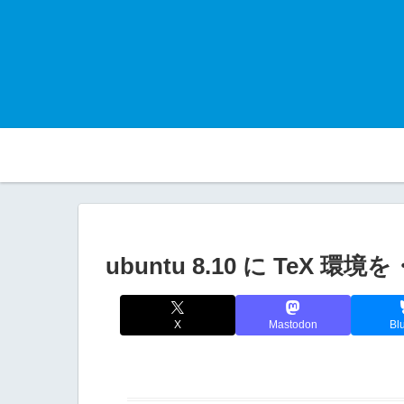
ubuntu 8.10 に TeX 環境
X
Mastodon
Bl