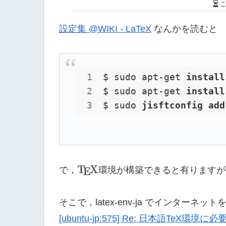
設定集 @WIKI - LaTeX
なんかを読むと
$ sudo apt-get 
install
$ sudo apt-get 
install
$ sudo 
jisftconfig 
add
\TeX
T
X
で，
環境が構築できると有りますが
E
そこで，latex-env-ja でインターネッ
[ubuntu-jp:575] Re: 日本語TeX環境に