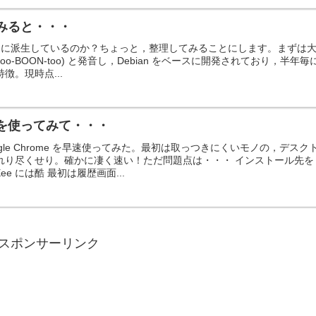
てみると・・・
い幾つに派生しているのか？ちょっと，整理してみることにします。まずは
 (oo-BOON-too) と発音し，Debian をベースに開発されており，半年毎
徴。現時点...
me を使ってみて・・・
gle Chrome を早速使ってみた。最初は取っつきにくいモノの，デスク
れり尽くせり。確かに凄く速い！ただ問題点は・・・ インストール先を
ee には酷 最初は履歴画面...
スポンサーリンク