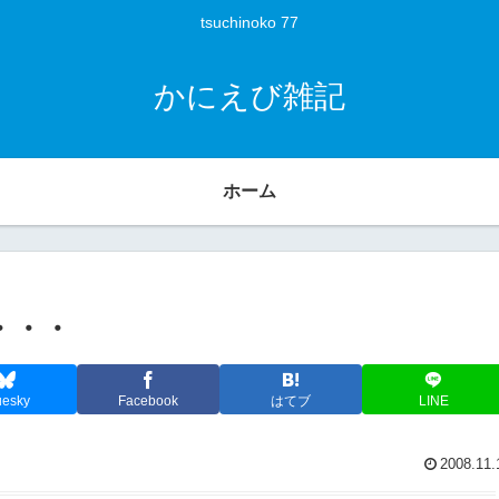
tsuchinoko 77
かにえび雑記
ホーム
を・・・
uesky
Facebook
はてブ
LINE
2008.11.