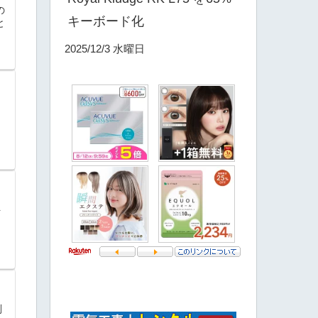
の
キーボード化
と
2025/12/3 水曜日
ト
判