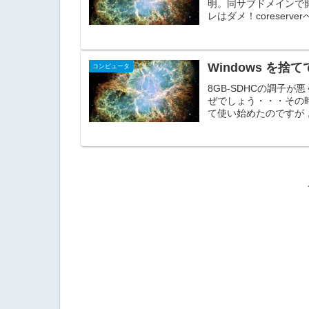
明。同サブドメインで
レはダメ！coreserv
Windows を捨て
コンピュータ
8GB-SDHCの調子が
ぜでしょう・・・その時，
て使い始めたのですが，