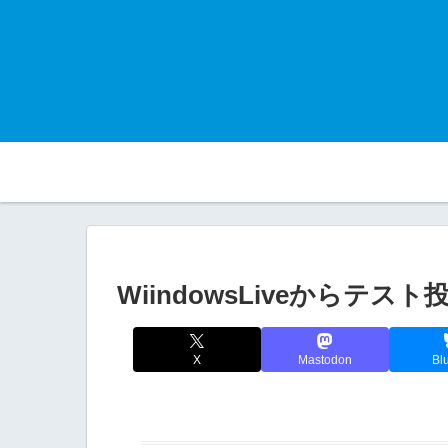
WiindowsLiveからテス
X
Mastodon
Bl