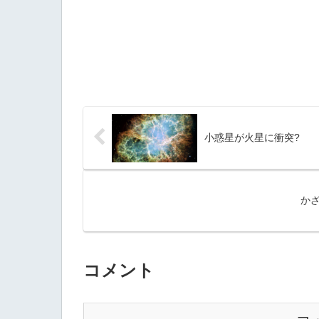
小惑星が火星に衝突?
かざ
コメント