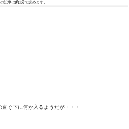
この記事は
約1分
で読めます。
の直ぐ下に何か入るようだが・・・