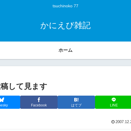
tsuchinoko 77
かにえび雑記
ホーム
ト投稿して見ます
uesky
Facebook
はてブ
LINE
2007.12.