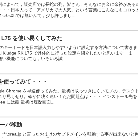
売。例によって，販売店では長蛇の列。皆さん，そんなにお金に余裕がある
・・・日本人って「アメリカで大人気」という言葉にこんなにもコロッ
r0s0ftでは無いんで，少し許しまし...
 RK L75 を使い易くしてみた
列のキーボードを日本語入力しやすいように設定する方法について書きま
l Kludge RK L75 で具体的に行った設定を紹介したいと思います．ま
い機能についても，いろいろ試...
me を使ってみて・・・
gle Chrome を早速使ってみた。最初は取っつきにくいモノの，デスク
れり尽くせり。確かに凄く速い！ただ問題点は・・・ インストール先を
ee には酷 最初は履歴画面...
のサーバ移動
**.xrea.jp と言ったおまけのサブドメインを移動する事が出来ないと