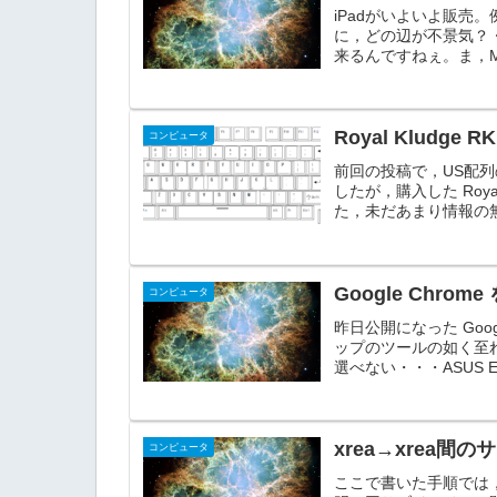
iPadがいよいよ販
に，どの辺が不景気？
来るんですねぇ。ま，Mic
Royal Kludge
コンピュータ
前回の投稿で，US配
したが，購入した Roya
た，未だあまり情報の無
Google Chro
コンピュータ
昨日公開になった Goo
ップのツールの如く至
選べない・・・ASUS E
xrea→xrea間
コンピュータ
ここで書いた手順では，*