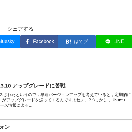
シェアする
luesky
Facebook
はてブ
LINE
 → 13.10 アップグレードに苦戦
 がリリースされたというので，早速バージョンアップを考えていると，定期的に
がアップグレードを煽ってくるんですよねぇ。? :)しかし，Ubuntu
リリース情報による...
ォン