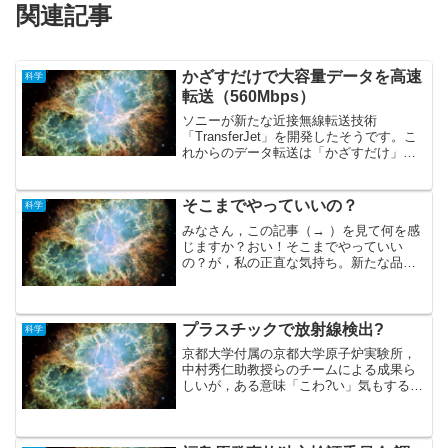
関連記事
かざすだけで大容量データを高速
科学
転送（560Mbps）
ソニーが新たな近接無線転送技術
「TransferJet」を開発したそうです。こ
れからのデータ転送は「かざすだけ」に
なるんだそうで，便利というか怖いとい
うか・・・うっかり間違って，見られて
は困るデータが大画面に表示されたりし
そこまでやっていいの？
科学
て・・・・おぉ，怖...
みなさん，この記事（→ ）を見て何を感
じますか？おい！そこまでやっていい
の？が，私の正直な気持ち。新たな品種
を「交雑」と言う手法で予測する「改
良」ならともかく，神のみぞ知り得た
「突然変異」を通り越してヒトは，新た
な生命体の「創生」に係わろう...
プラスチックで放射線検出?
科学
京都大学付属の京都大学原子炉実験所，
中村秀仁助教授らのチームによる成果ら
しいが，ある意味「こわ?い」気もする。
突然，手に持ったペットボトルが光り出
したら・・・どうすれば良い？未だ詳し
い研究内容まではわかりませんが，興味