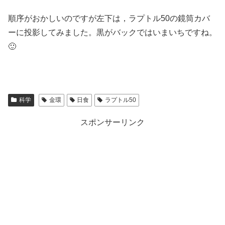
順序がおかしいのですが左下は，ラプトル50の鏡筒カバ
ーに投影してみました。黒がバックではいまいちですね。
🙂
科学
金環
日食
ラプトル50
スポンサーリンク