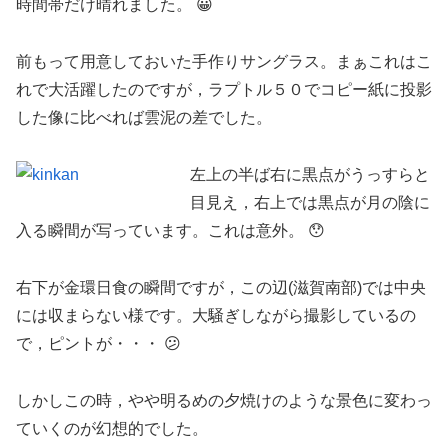
時間帯だけ晴れました。 😀
前もって用意しておいた手作りサングラス。まぁこれはこ
れで大活躍したのですが，ラプトル５０でコピー紙に投影
した像に比べれば雲泥の差でした。
左上の半ば右に黒点がうっすらと
目見え，右上では黒点が月の陰に
入る瞬間が写っています。これは意外。 😯
右下が金環日食の瞬間ですが，この辺(滋賀南部)では中央
には収まらない様です。大騒ぎしながら撮影しているの
で，ピントが・・・ 😕
しかしこの時，やや明るめの夕焼けのような景色に変わっ
ていくのが幻想的でした。