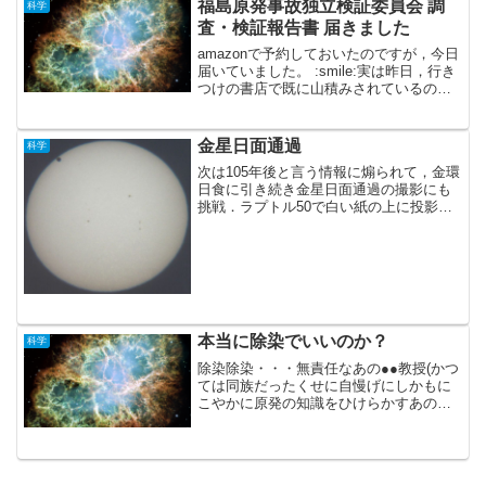
のある方はここから掘り...
福島原発事故独立検証委員会 調
科学
査・検証報告書 届きました
amazonで予約しておいたのですが，今日
届いていました。 :smile:実は昨日，行き
つけの書店で既に山積みされているのを
見ています。予約した意味ないじゃ
ん！ と言いたくなる。 ま，いいか。
こんな感じの書籍。結構分厚く，読み応
金星日面通過
科学
えがありそう...
次は105年後と言う情報に煽られて，金環
日食に引き続き金星日面通過の撮影にも
挑戦．ラプトル50で白い紙の上に投影
し，これをデジカメで撮影．意外に綺麗
に撮れました．金星が完全に太陽の縁を
通過した瞬間です．黒点も綺麗に撮れて
います．いい感じ．遮...
本当に除染でいいのか？
科学
除染除染・・・無責任なあの●●教授(かつ
ては同族だったくせに自慢げにしかもに
こやかに原発の知識をひけらかすあの人
格を信用出来ません)とやらに煽られてマ
スコミも除染としか言わない。しかし本
当に除染だけでいいのか？そんなこと本
当に出来るのか？ ...