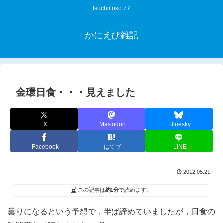
tsuchinoko 77
かにえび雑記
金環日食・・・見えました
X
Mastodon
Bluesky
Facebook
はてブ
LINE
2012.05.21
この記事は
約1分
で読めます。
曇りになるという予想で，半ば諦めていましたが，日食の