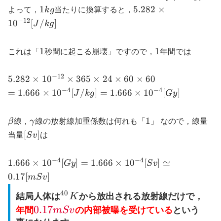
[J/60kg]
1kg
5.282\times{}10^{-1
1
5.282
×
よって，
k
g
当たりに換算すると，
[J/kg]
−
12
1
0
[
/
]
J
k
g
1
1
1
1
これは「
秒間に起こる崩壊」ですので，
年間では
−
12
5.282\times{}10^{-12}\times{}365\times{}24\tim
5.282
×
1
0
×
365
×
24
×
60
×
60
−
4
−
4
=1.666\times{}10^{-4}
=
1.666
×
1
0
[
/
]
=
1.666
×
1
0
[
]
J
k
g
G
y
[J/kg]=1.666\times{}10^{-4}
[Gy]
\beta
\gamma
1
1
β
線，
γ
線の放射線加重係数は何れも「
」 なので，線量
[Sv]
[
]
当量
S
v
は
−
4
−
4
1.666\times{}10^{-4}
1.666
×
1
0
[
]
=
1.666
×
1
0
[
]
≃
G
y
S
v
[Gy]=1.666\times{}10^{-4}
0.17
[
]
m
S
v
[Sv]\simeq{}0.17[mSv]
40
^{40}K
結局人体は
K
から放出される放射線だけで，
\red{0.17mSv}
0.17
年間
m
S
v
の内部被曝を受けている
という