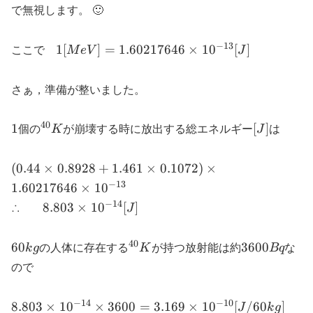
で無視します。 🙂
−
13
1[MeV]=1.60217646\times{}10^{-13}
1
[
]
=
1.60217646
×
1
0
[
]
ここで
M
e
V
J
[J]
さぁ，準備が整いました。
40
1
^{40}K
[J]
1
[
]
個の
K
が崩壊する時に放出する総エネルギー
J
は
(0.44\times{}0.8928+1.461\times{}0.1072)\times
(
0.44
×
0.8928
+
1.461
×
0.1072
)
×
−
13
1.60217646
×
1
0
−
14
8.803\times{}10^{-14}
8.803
×
1
0
[
]
∴
J
[J]
40
60kg
^{40}K
3600Bq
60
3600
k
g
の人体に存在する
K
が持つ放射能は約
Bq
な
ので
−
14
−
10
8.803\times{}10^{-14}\times{}3600=3.169\times{
8.803
×
1
0
×
3600
=
3.169
×
1
0
[
/60
]
J
k
g