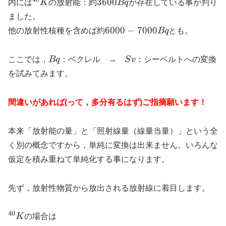
^{40}K
3600Bq
3600
内には
K
の放射能：約
Bq
が存在している事が判り
ました。
6000-
6000
−
7000
他の放射性核種を含めば約
Bq
とも。
7000Bq
Bq
Sv
ここでは，
Bq
：ベクレル →
S
v
：シーベルトへの変換
を試みてみます。
間違いがあれば(って，多分有るはず)ご指摘願います！
本来「放射能の量」と「照射線量（線量当量）」という全
く別の概念ですから，単純に変換は出来ません。いろんな
仮定を積み重ねて単純化する事になります。
先ず，放射性物質から放出される放射線に着目します。
40
^{40}K
K
の場合は