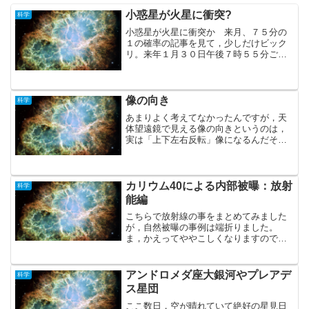
小惑星が火星に衝突?
科学
小惑星が火星に衝突か 来月、７５分の
１の確率の記事を見て，少しだけビック
リ。来年１月３０日午後７時５５分ごろ
に７５分の１の確率と言われても・・・
ただ，地球への影響は何も書かれていな
いので，嵐にまみえると言うことは無い
のでしょうが，多少軌道が...
像の向き
科学
あまりよく考えてなかったんですが，天
体望遠鏡で見える像の向きというのは，
実は「上下左右反転」像になるんだそう
です。正立像に戻すことも可能だそうで
すが，その分「余計な光路」を通ること
になり，明るさが減衰するらしい。なん
といっても宇宙から到達す...
カリウム40による内部被曝：放射
科学
能編
こちらで放射線の事をまとめてみました
が，自然被曝の事例は端折りました。
ま，かえってややこしくなりますので，
ここで詳しく掘り下げてみます。題して
による内部被曝・・・恐ろしい題名です
が・・・実はこの内部被曝，みんなの体
アンドロメダ座大銀河やプレアデ
科学
で起こっている放射線被曝の...
ス星団
ここ数日，空が晴れていて絶好の星見日