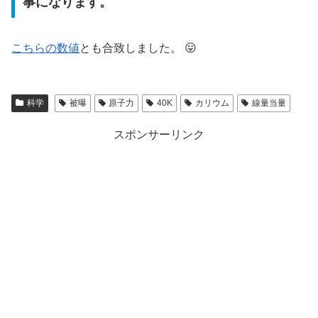
事になります。
こちらの数値
とも合致しました。 😛
科学
被曝
原子力
40K
カリウム
線量当量
スポンサーリンク