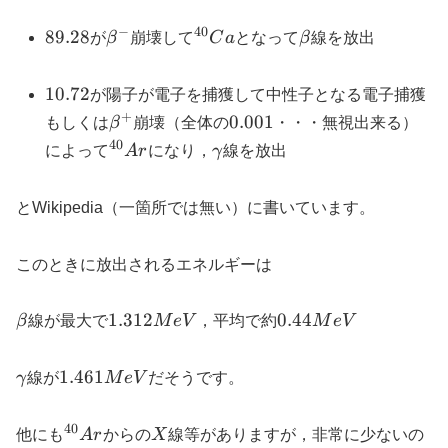
−
40
89.28%
\beta{}^-
^{40}Ca
\beta
89.28
が
β
崩壊して
C
a
となって
β
線を放出
10.72%
10.72
が陽子が電子を捕獲して中性子となる電子捕獲
+
\beta{}^+
0.001%
0.001
もしくは
β
崩壊（全体の
・・・無視出来る）
40
^{40}Ar
\gamma
によって
A
r
になり，
γ
線を放出
とWikipedia（一箇所では無い）に書いています。
このときに放出されるエネルギーは
\beta
1.312MeV
0.44MeV
1.312
0.44
β
線が最大で
M
e
V
，平均で約
M
e
V
\gamma
1.461MeV
1.461
γ
線が
M
e
V
だそうです。
40
^{40}Ar
X
他にも
A
r
からの
X
線等がありますが，非常に少ないの