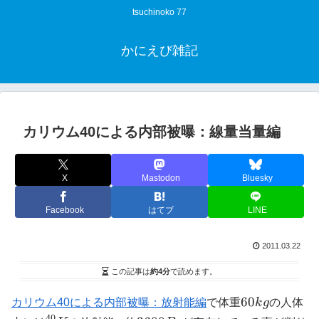
tsuchinoko 77
かにえび雑記
カリウム40による内部被曝：線量当量編
X
Mastodon
Bluesky
Facebook
はてブ
LINE
2011.03.22
この記事は
約4分
で読めます。
60kg
60
カリウム40による内部被曝：放射能編
で体重
k
g
の人体
40