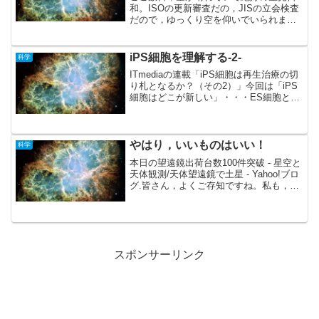
和。ISOの更新審査だの，JISの立会検査
だので，ゆっくり空を仰いでいられませ
んでしたが，とは言え時折ラプトル５０
を持ち出してチョイ見してみました。カ
シオペア座は，いくら星座を知らない私
iPS細胞を理解する-2-
科学
にでも判りますので...
ITmediaの連載「iPS細胞は再生治療の切
り札となるか？（その2）」今回は「iPS
細胞はどこが新しい」・・・ES細胞とど
こが違う？という内容。受精卵など，本
来「生命の元」となる細胞から得られる
「ES細胞」に対して，同じ機能を持った
細胞が...
やはり，いいものはいい！
科学
本日の望遠鏡出荷台数100件突破 - 星空と
天体観測/天体望遠鏡で土星 - Yahoo!ブロ
グ.皆さん，よくご存知ですね。私も，ネ
ットをブラブラしていて見つけた「スコ
ープタウン」さんなんですが，そこまで
言うんならとラプトル50を購入。大き
さ...
スポンサーリンク