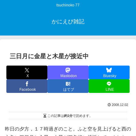
tsuchinoko 77
かにえび雑記
三日月に金星と木星が接近中
X
Mastodon
Bluesky
Facebook
はてブ
LINE
2008.12.02
この記事は
約1分
で読めます。
昨日の夕方，１７時過ぎのこと。ふと空を見上げると西の