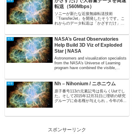
かざすだけで大容量データを高速
科学
転送（560Mbps）
ソニーが新たな近接無線転送技術
「TransferJet」を開発したそうです。こ
れからのデータ転送は「かざすだけ」に
なるんだそうで，便利というか怖いとい
うか・・・うっかり間違って，見られて
は困るデータが大画面に表示されたりし
NASA’s Great Observatories
科学
て・・・・おぉ，怖...
Help Build 3D Viz of Exploded
Star | NASA
Astronomers and visualization specialists
from the NASA's Universe of Learning
program have combined the visible,
infrar...
Nh – Nihonium / ニホニウム
科学
原子番号113の元素記号は長らくUutでし
た。そして2015年12月31日に理研の研究
グループに命名権が与えられ，今年の6月
8日22時30分，理研案の「ニホニウム
（Nh='Nihonium'）」が名称案として公表
されました。11月頃までパブ...
スポンサーリンク