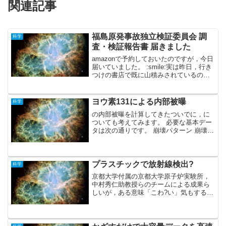
関連記事
福島原発事故独立検証委員会 調
科学
査・検証報告書 届きました
amazonで予約しておいたのですが，今日
届いていました。 :smile:実は昨日，行き
つけの書店で既に山積みされているのを
見ています。予約した意味ないじゃ
ん！ と言いたくなる。 ま，いいか。
こんな感じの書籍。結構分厚く，読み応
ヨウ素131による内部被曝
科学
えがありそう...
の内部被曝を計算してきたついでに，に
ついても考えてみます。 必要な基本デー
タは次の通りです。 崩壊パターン 崩壊エ
ネルギー 半減期 測定された放射能（ベク
レル：Bq）・・・Bq/kg表記が多い１.の
崩壊パターンは崩壊とその後に続く崩
壊。２....
プラスチックで放射線検出?
科学
京都大学付属の京都大学原子炉実験所，
中村秀仁助教授らのチームによる成果ら
しいが，ある意味「こわ?い」気もする。
突然，手に持ったペットボトルが光り出
したら・・・どうすれば良い？未だ詳し
い研究内容まではわかりませんが，興味
のある方はここから掘り...