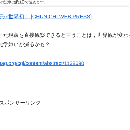
この記事は
約1分
で読めます。
初 [CHUNICHI WEB PRESS]
った現象を直接観察できると言うことは，世界観が変わ
化学嫌いが減るかも？
ag.org/cgi/content/abstract/1138690
スポンサーリンク