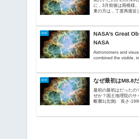
に，3月前後は雨模様
東の方は，丁度再接近し
NASA’s Great Obs
科学
NASA
Astronomers and visual
combined the visible, inf
なぜ最初はM8.
科学
最初の最初はだったの
ぜか？国土地理院のサ
断層1(北側) 長さ-199k