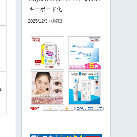
関
キーボード化
2025/12/3 水曜日
e
な
。