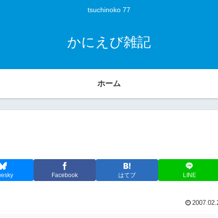
tsuchinoko 77
かにえび雑記
ホーム
uesky
Facebook
はてブ
LINE
2007.02.