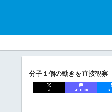
分子１個の動きを直接観察
X
Mastodon
Bl