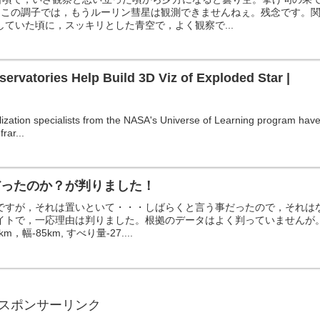
。この調子では，もうルーリン彗星は観測できませんねぇ。残念です。
ていた頃に，スッキリとした青空で，よく観察で...
ervatories Help Build 3D Viz of Exploded Star |
ization specialists from the NASA's Universe of Learning program hav
rar...
8だったのか？が判りました！
ですが，それは置いといて・・・しばらくと言う事だったので，それは
イトで，一応理由は判りました。根拠のデータはよく判っていませんが
m，幅-85km, すべり量-27....
スポンサーリンク