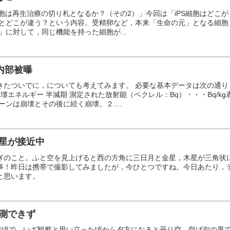
PS細胞は再生治療の切り札となるか？（その2）」今回は「iPS細胞はどこが
胞とどこが違う？という内容。受精卵など，本来「生命の元」となる細胞
」に対して，同じ機能を持った細胞が...
内部被曝
きたついでに，についても考えてみます。 必要な基本データは次の通り
崩壊エネルギー 半減期 測定された放射能（ベクレル：Bq）・・・Bq/kg
ーンは崩壊とその後に続く崩壊。２....
星が接近中
ぎのこと。ふと空を見上げると西の方角に三日月と金星，木星が三角状
事！昨日は携帯で撮影してみましたが，今ひとつですね。今日あたり，
と思います。
測できず
6日頃で，いざ観察と思い立った頃から夕方になると曇り空。挙げ句の果