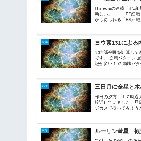
ITmediaの連載「i
新しい」・・・ES細
から得られる「ES細胞
ヨウ素131による
科学
の内部被曝を計算して
です。 崩壊パターン 
記が多い１.の崩壊パタ
三日月に金星と木
科学
昨日の夕方，１７時過
接近していました。見
ジカメで撮ってみよう
ルーリン彗星 観
科学
気付いたのが2月の2