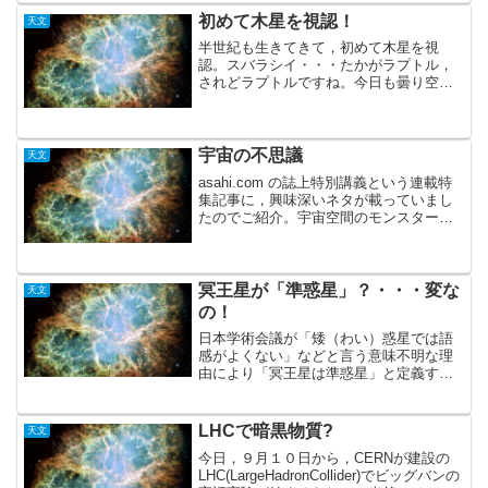
了したそうです。これで，付きの裏側
初めて木星を視認！
天文
の...
半世紀も生きてきて，初めて木星を視
認。スバラシイ・・・たかがラプトル，
されどラプトルですね。今日も曇り空で
雨模様のため，ファーストライトを諦め
ていたのですが，20:30頃。ふと「涼やか
な」風が吹いてきて，コオロギの鳴き声
が騒がしく聞こえるよ...
宇宙の不思議
天文
asahi.com の誌上特別講義という連載特
集記事に，興味深いネタが載っていまし
たのでご紹介。宇宙空間のモンスターた
ちと言う連載なんですが，「想像を絶す
る」と言う意味での怪物を紹介されてい
ます。宇宙からのガンマー線バースト：
GRBを観測す...
冥王星が「準惑星」？・・・変な
天文
の！
日本学術会議が「矮（わい）惑星では語
感がよくない」などと言う意味不明な理
由により「冥王星は準惑星」と定義する
そうです。国際天文学連合（ＩＡＵ）総
会の命名では「ドワーフ・プラネット」
だった筈。どこから「準惑星」となるの
LHCで暗黒物質?
天文
か？？？で，落ちが「名称...
今日，９月１０日から，CERNが建設の
LHC(LargeHadronCollider)でビッグバンの