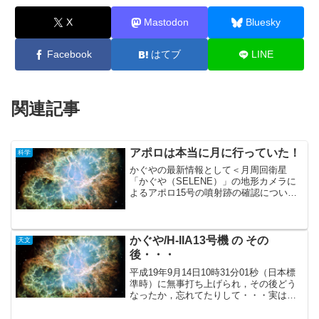
X
Mastodon
Bluesky
Facebook
はてブ
LINE
関連記事
アポロは本当に月に行っていた！
科学
かぐやの最新情報として＜月周回衛星
「かぐや（SELENE）」の地形カメラに
よるアポロ15号の噴射跡の確認について
＞と言う記事。これによると，アポロ11
号の件はいざ知らず，少なくとも15号は
「月に行って，着陸していた」事は証明
されたことになり...
かぐや/H-IIA13号機 の その
天文
後・・・
平成19年9月14日10時31分01秒（日本標
準時）に無事打ち上げられ，その後どう
なったか，忘れてたりして・・・実は，9
日9時36分にリレー衛星の分離，そして12
日13時28分にVRAD衛星の分離を無事完