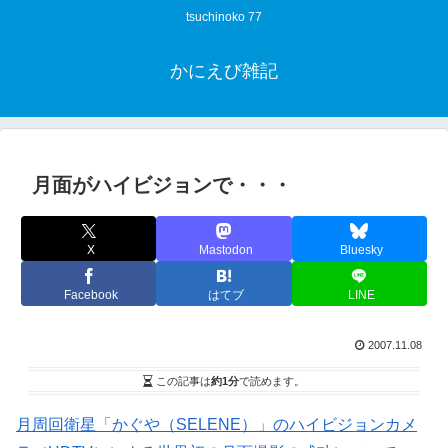
tsuchinoko 77
かにえび雑記
月面がハイビジョンで・・・
X
Mastodon
Bluesky
Facebook
はてブ
LINE
2007.11.08
この記事は
約1分
で読めます。
月周回衛星「かぐや（SELENE）」のハイビジョンカメ