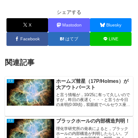
シェアする
X
Mastodon
Bluesky
Facebook
はてブ
LINE
関連記事
ホームズ彗星（17P/Holmes）が
天文
大アウトバースト
と言う情報が，10/25に有って久しいので
すが，昨日の夜遅く・・・と言うか今日
の未明(0:00頃)，双眼鏡でペルセウス座の
辺りをうろうろと眺めていると，見えま
した！・・・写真の通りです。まだ見え
るんですねぇ・・・感激！→ ホームズ
ブラックホールの内部構造判明！
天文
彗星（17...
理化学研究所の発表によると，ブラック
ホールの内部構造が判明したらしい。ブ