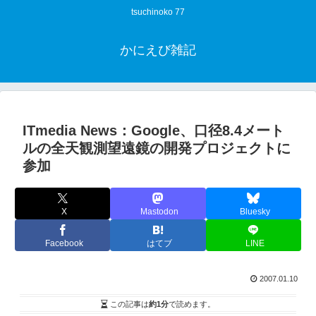
tsuchinoko 77
かにえび雑記
ITmedia News：Google、口径8.4メート
ルの全天観測望遠鏡の開発プロジェクトに
参加
X
Mastodon
Bluesky
Facebook
はてブ
LINE
2007.01.10
この記事は
約1分
で読めます。