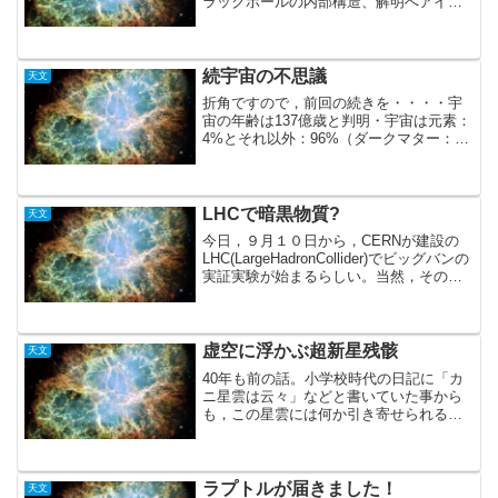
ラックホールの内部構造、解明へアイン
シュタイン→一般相対性理論→ホーキン
グ→ホーキング輻射を超弦理論が結びつ
けた・・・と言うことらしいが・・・も
う，こうなると哲学めいて...
続宇宙の不思議
天文
折角ですので，前回の続きを・・・・宇
宙の年齢は137億歳と判明・宇宙は元素：
4%とそれ以外：96%（ダークマター：
20%，ダークエネルギー：76%）・宇宙
に果ては無い・・・無限・真空エネルギ
ーがビッグバンを引き起こした？・今年4
月にてんびん...
LHCで暗黒物質?
天文
今日，９月１０日から，CERNが建設の
LHC(LargeHadronCollider)でビッグバンの
実証実験が始まるらしい。当然，その結
果として暗黒物質も得られるはずで，そ
の構成比もハッキリするかも。楽しみで
す。・・・スーパーカミオカンデに...
虚空に浮かぶ超新星残骸
天文
40年も前の話。小学校時代の日記に「カ
ニ星雲は云々」などと書いていた事から
も，この星雲には何か引き寄せられるも
のがあります。すばる望遠鏡のサイトを
散歩していたところ，こんな記事を見つ
けました。すばる主焦点カメラが捉えた
かに星雲の変容さぞか...
ラプトルが届きました！
天文