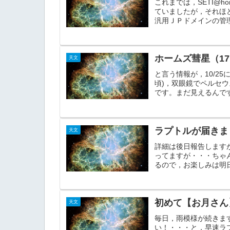
これまでは，SETI@hom
ていましたが，それほ
汎用ＪＰドメインの管理
ホームズ彗星（17
天文
と言う情報が，10/2
頃)，双眼鏡でペルセ
です。まだ見えるんです
ラプトルが届きま
天文
詳細は後日報告します
ってますが・・・ちゃ
るので，お楽しみは明日
初めて【お月さん
天文
毎日，雨模様が続きま
い！・・・と，早速ラ