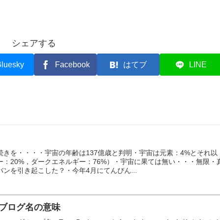
シェアする
luesky
Facebook
はてブ
LINE
続きを・・・・宇宙の年齢は137億歳と判明・宇宙は元素：4%とそれ以
ー：20%，ダークエネルギー：76%）・宇宙に果ては無い・・・無限・
ンを引き起こした？・今年4月にてんびん...
ブログ名の意味