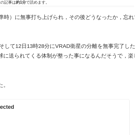
この記事は
約1分
で読めます。
日本標準時）に無事打ち上げられ，その後どうなったか，忘れ
そして12日13時28分にVRAD衛星の分離を無事完了し
球に送られてくる体制が整った事になるんだそうで，楽
た。
ected