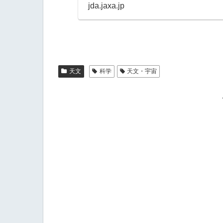
jda.jaxa.jp
天文
科学
天文・宇宙