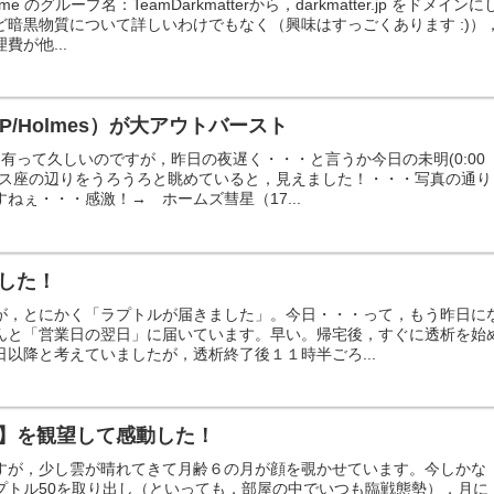
e のグループ名：TeamDarkmatterから，darkmatter.jp をドメインに
ど暗黒物質について詳しいわけでもなく（興味はすっごくあります :)）
費が他...
P/Holmes）が大アウトバースト
5に有って久しいのですが，昨日の夜遅く・・・と言うか今日の未明(0:00
ウス座の辺りをうろうろと眺めていると，見えました！・・・写真の通り
ねぇ・・・感激！→ ホームズ彗星（17...
した！
が，とにかく「ラプトルが届きました」。今日・・・って，もう昨日に
んと「営業日の翌日」に届いています。早い。帰宅後，すぐに透析を始
以降と考えていましたが，透析終了後１１時半ごろ...
】を観望して感動した！
すが，少し雲が晴れてきて月齢６の月が顔を覗かせています。今しかな
プトル50を取り出し（といっても，部屋の中でいつも臨戦態勢），月に