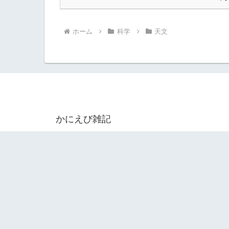
ホーム
科学
天文
かにえび雑記