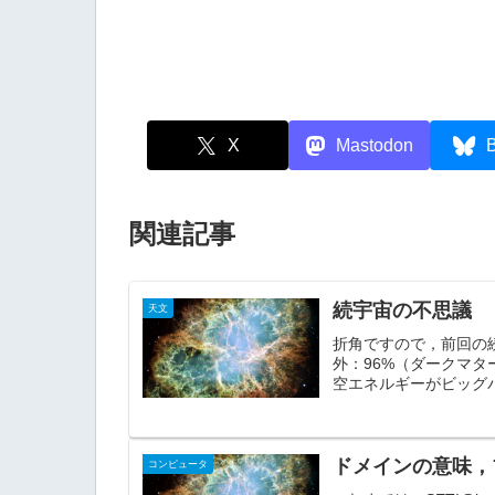
X
Mastodon
B
関連記事
続宇宙の不思議
天文
折角ですので，前回の
外：96%（ダークマタ
空エネルギーがビッグバ
ドメインの意味，
コンピュータ