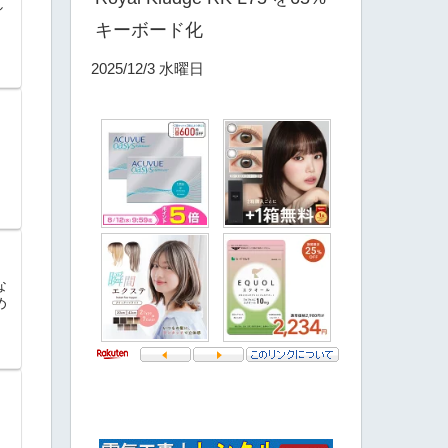
し
，
キーボード化
2025/12/3 水曜日
な
め