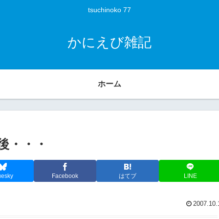
tsuchinoko 77
かにえび雑記
ホーム
の後・・・
uesky
Facebook
はてブ
LINE
2007.10.