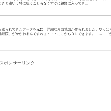
きと違い，特に狙うこともなくすぐに視野に入ってき...
ら送られてきたデータを元に，詳細な月面地図が作られました。やっぱ
地理院」がかかわるんですねぇ・・・ここからＤＬできます。 → 「
スポンサーリンク